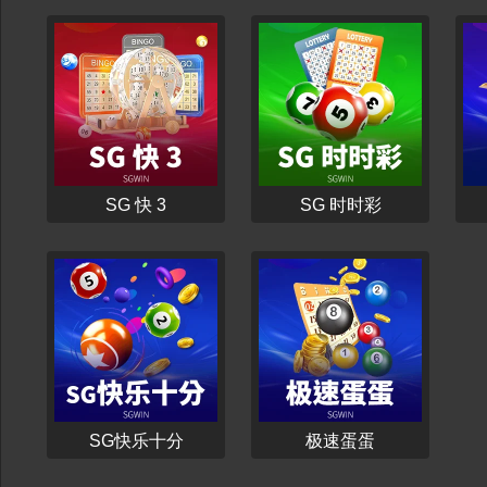
立刻开始
立刻开始
SG 快 3
SG 时时彩
立刻开始
立刻开始
SG快乐十分
极速蛋蛋