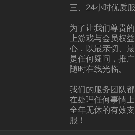
三、24小时优质
为了让我们尊贵的
上游戏与会员权益
心，以最亲切、最
是任何疑问，推广
随时在线光临。
我们的服务团队都
在处理任何事情上
全年无休的有效支
服！