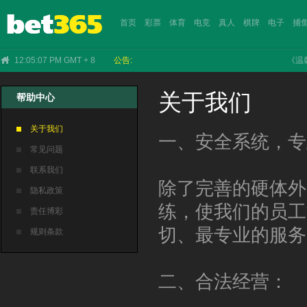
首页
彩票
体育
电竞
真人
棋牌
电子
捕
12:05:07 PM GMT + 8
公告:
《温馨
关于我们
帮助中心
NEXTSPIN
EEAI
沙巴
KS
IM
双赢
IM
WAZDAN
CHOICE
ICG
乐游
IM
雷火
VR
CHOICE
BBIN
365
CR
PP
关于我们
一、安全系统，专
常见问题
联系我们
除了完善的硬体外
隐私政策
练，使我们的员工
责任博彩
切、最专业的服务
规则条款
二、合法经营：