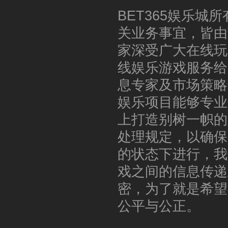
BET365娱乐
关业务事宜，皆由
家深受广大在线玩
线娱乐游戏服务给
息专家及市场策略
娱乐项目能够专业
上打造别树一帜的
处理规定，以确保
的状态下进行，我
戏之间的信息传递
密，为了就是希望
公平与公正。