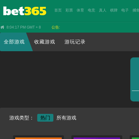
首页
彩票
体育
电竞
真人
棋牌
电子
捕
8:04:17 PM GMT + 8
公告:
《
全部游戏
收藏游戏
游玩记录
NEXTSPIN
EEAI
沙巴
KS
IM
双赢
IM
WAZDAN
CHOICE
ICG
乐游
IM
雷火
VR
CHOICE
BBIN
365
CR
PP
热门
所有游戏